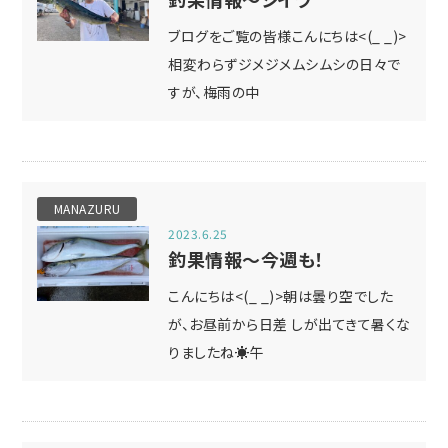
ブログをご覧の皆様こんにちは<(_ _)>
相変わらずジメジメムシムシの日々で
すが、梅雨の中
MANAZURU
2023.6.25
釣果情報～今週も！
こんにちは<(_ _)>朝は曇り空でした
が、お昼前から日差 しが出てきて暑くな
りましたね☀午