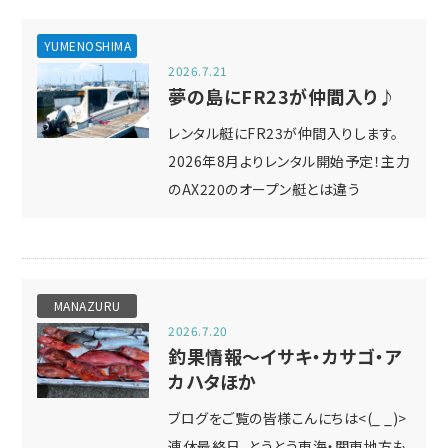
YUMENOSHIMA
2026.7.21
夢の島にFR23が仲間入り♪
レンタル艇にFR23が仲間入りします。
2026年8月よりレンタル開始予定！主力
のAX220のオープン艇とは違う
MANAZURU
2026.7.20
釣果情報～イサキ・カサゴ・ア
カハタほか
ブログをご覧の皆様こんにちは<(_ _)>
連休最終日、とうとう東海・関東地方も