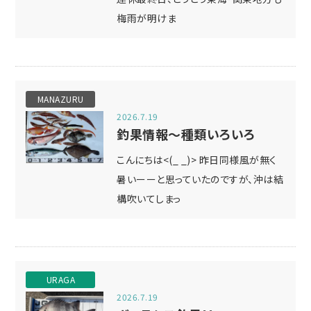
梅雨が明けま
MANAZURU
2026.7.19
釣果情報～種類いろいろ
こんにちは<(_ _)> 昨日同様風が無く
暑いーーと思っていたのですが、沖は結
構吹いてしまっ
URAGA
2026.7.19