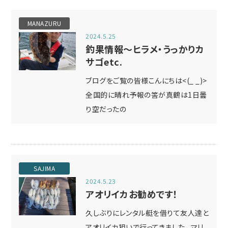
MANAZURU
2024.5.25
釣果情報～ヒラメ・うっかりカ
サゴetc.
ブログをご覧の皆様こんにちは<(_ _)>
全国的に晴れ予報の筈が真鶴は1日曇
り空だったの
SAJIMA
2024.5.23
アオリイカお勧めです！
久しぶりにレンタル艇を借りて友人達と
アオリイカ狙いで行ってきました。 マリ