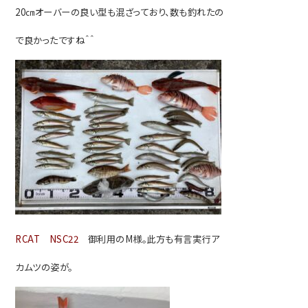
20㎝オーバーの良い型も混ざってお
り、数も釣れたの
で良かったですね＾＾
RCAT NSC22
御利用のM様。此方も有言実行ア
カムツの姿が。