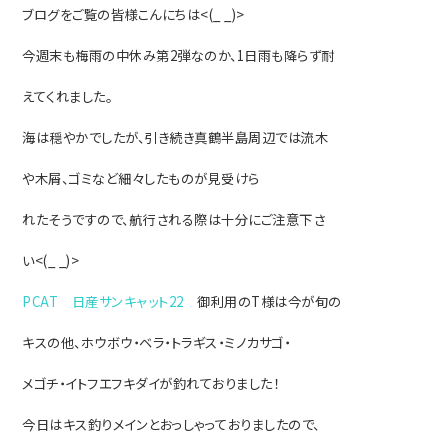
ブログをご覧の皆様こんにちは<(_ _)>
今週末も梅雨の中休み第2弾なのか、1日雨も降らず耐
えてくれました。
海は穏やかでしたが、引き続き真鶴半島周辺では流木
や木屑、ゴミなど細々したものが見受けら
れたそうですので、航行される
際は十分にご注意下さ
い<(_ _)>
PCAT 日産サンキャット22
御利用のT様は今が旬の
キスの他、ホウボウ・ベラ・トラギス・ミノ
カサゴ・
メゴチ・イトフエフキダイが釣れておりました！
今日はキス釣りメインとおっしゃっておりまし
たので、