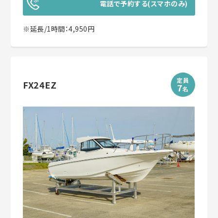
電話で予約する(スマホのみ)
※延長/1時間：4,950円
定員
FX24EZ
7
名