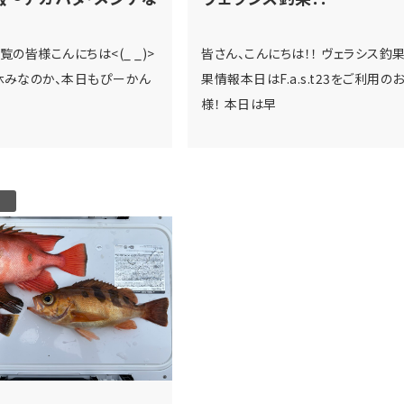
覧の皆様こんにちは<(_ _)>
皆さん、こんにちは！！ ヴェラシス釣
休みなのか、本日もぴーかん
果情報本日はF.a.s.t23をご利用の
様！ 本日は早
U