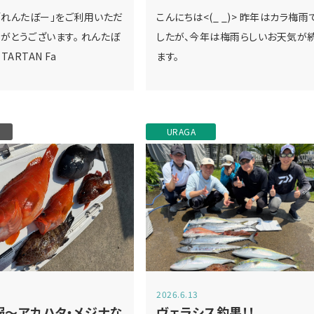
「れんたぼー」をご利用いただ
こんにちは<(_ _)> 昨年はカラ梅雨
がとうございます。 れんたぼ
したが、今年は梅雨らしいお天気が
ARTAN Fa
ます。
U
URAGA
2026.6.13
報～アカハタ・メジナな
ヴェラシス釣果！！