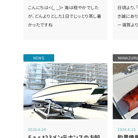
こんにちは<(_ _)> 海は穏やかでした
日頃より、
が、どんよりとした1日でじっとり蒸し暑
き誠にあり
かったですね
ー浦賀よりT
NEWS
MANAZUR
2026.6.20
2026.6.13
F.a.s.t23メンテナンスのお知
釣果情