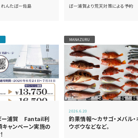
 れんたぼー佐島
ぼー浦賀より荒天対策による予約
MANAZURU
2026.6.20
ー浦賀 Fantail利
釣果情報～カサゴ・メバル・
額キャンペーン実施の
ウボウなどなど。
！