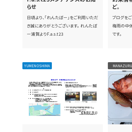
らせ
ど。
日頃より、「れんたぼー」をご利用いただ
ブログをご
き誠にありがとうございます。 れんたぼ
梅雨の中
ー浦賀よりF.a.s.t23
です。
YUMENOSHIMA
MANAZUR