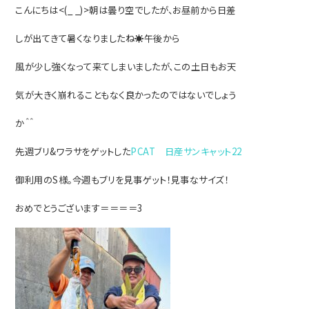
こんにちは<(_ _)>朝は曇り空でしたが、お昼前から日差
しが出てきて暑くなりましたね☀午後から
風が少し強くなって来てしまいましたが、この土日もお天
気が大きく崩れることもなく良かったの
ではないでしょう
か＾＾
先週ブリ&ワラサをゲットした
PCAT 日産サンキャット22
御利用のS様。
今週もブリを見事ゲット！見事なサイズ！
おめでとうございます＝＝＝＝3