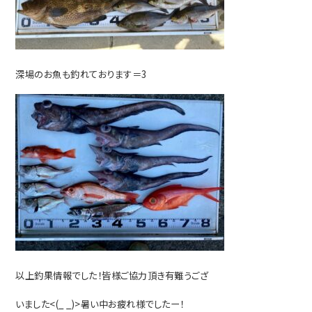
深場のお魚も釣れております＝3
以上釣果情報でした！皆様ご協力頂き有難うござ
いました<(_ _)>暑い中お疲れ様でしたー！