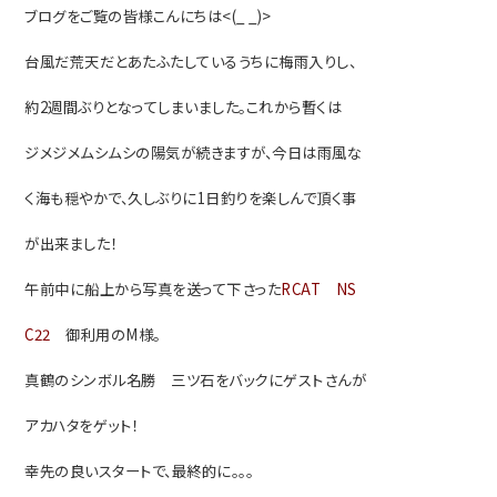
ブログをご覧の皆様こんにちは<(_ _)>
台風だ荒天だとあたふたしているうちに梅雨入りし、
約2週間ぶりとなってしまいま
した。これから暫くは
ジメジメムシムシの陽気が続きますが、今日は雨風な
く海も穏やかで、久しぶりに
1日釣りを楽しんで頂く事
が出来ました！
午前中に船上から写真を送って下さった
RCAT NS
C22
御利用のM様。
真鶴のシンボル名勝 三ツ石をバックにゲスト
さんが
アカハタをゲット！
幸先の良いスタートで、最終的に。。。