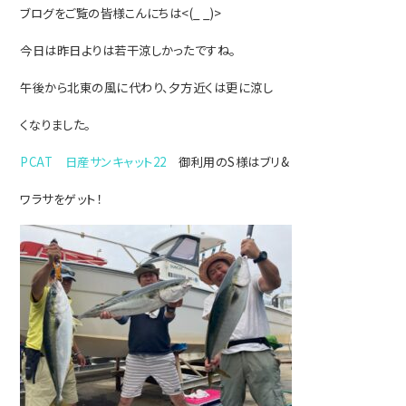
ブログをご覧の皆様こんにちは<(_ _)>
今日は昨日よりは若干涼しかったですね。
午後から北東の風に代わり、夕方近くは更
に涼し
く
なりました。
PCAT 日産サンキャット22
御利用のS様はブリ&
ワラサをゲット！