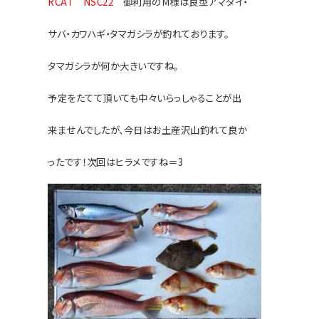
RCAT NSC22
御利用のM様は良型アマダイ・
サバ・カワハギ・タマガシラが釣れております。
タマガ
シラが何か大きいですね。
予定をたてて頂いても中々いらっしゃることが出
来ませんでしたが、今日は
お土産沢山釣れて良か
ったで
す！
次回はヒラメですね＝3