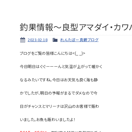
釣果情報～良型アマダイ・カワ
2023.02.18
れんたぼー真鶴ブログ
ブログをご覧の皆様こんにちは<(_ _)>
今日明日はぐぐーーーんと気温が上がって暖かく
なる
みたいですね。今日はお天気も良く
海も静
かでしたが、
明日の予報がまるでダメなので今
日がチャンスとマリ
ーナは沢山のお客様で賑わ
いました。
お魚も賑わいましたよ！