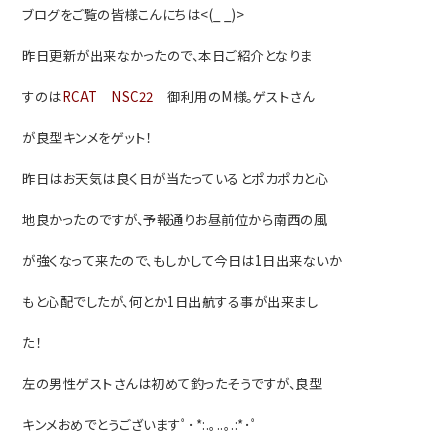
ブログをご覧の皆様こんにちは<(_ _)>
昨日更新が出来なかったので、本日ご紹介となりま
す
のは
RCAT NSC22
御利用のM様。ゲストさん
が良型キンメをゲット！
昨日はお天気は良く日が当たっているとポカポカと心
地良かったのですが、予報通りお昼前位から南西の風
が強く
なって来たので、
もしかして今日は1日出来ないか
もと心配でしたが、何とか1日出航する事が出来まし
た！
左の男性ゲストさんは初めて釣ったそうですが、良型
キンメおめでとうございますﾟ･*:.｡..｡.:*･ﾟ