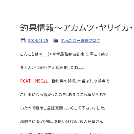
釣果情報～アカムツ・ヤリイカ
2024.01.25
れんたぼー真鶴ブログ
こんにちは<(_ _)>今季最強寒波到来で、雪こそ降り
ませんが今朝も冷え込みましたね。。。
RCAT NSC22
御利用のM様。本当は別の拠点で
ご利用になる筈だったのを、あまりにも海が
荒れて
いたので断念し急遽真鶴にいらして下さいました。
風向きによって拠点を使い分ける、玄
人会員
さん