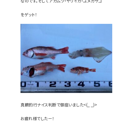
なのです
。そしてアカムツ・ヤリイカ・ユメカサゴ
をゲット！
真鶴釣行ナイス判断で御座
いました<(_ _)>
お疲れ様でしたー！