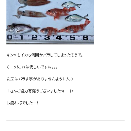
キンメもイカも何回かバラしてしまったそうで。
くーっ！これは悔しいですね。。。
次回はバラす事がありませんよう（-人-）
Hさんご協力有難うございました<(_ _)>
お疲れ様でしたー！