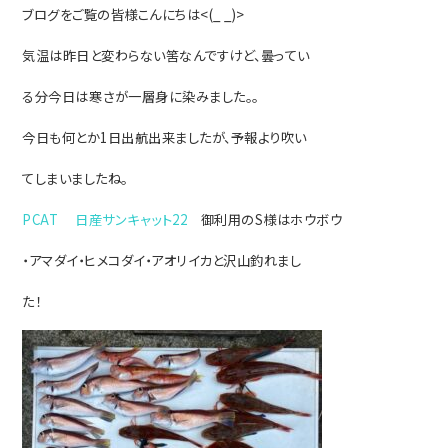
ブログをご覧の皆様こんにちは<(_ _)>
気温は昨日と変わらない筈なんですけど、曇ってい
る分今日は寒さが一層身に染みました。。
今日も何とか1日出航出来ましたが、予報より吹い
てしまいましたね。
PCAT 日産サンキャット22
御利用のS様はホウボウ
・アマダイ・ヒメコダイ・アオリイカと沢山釣れまし
た！