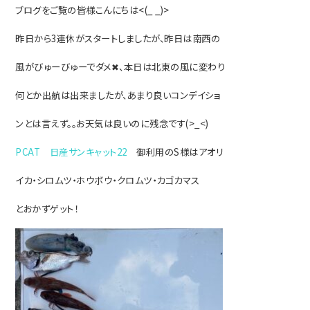
ブログをご覧の皆様こんにちは<(_ _)>
昨日から3連休がスタートしましたが、昨日は南西の
風がびゅーびゅーでダメ✖、本日は
北東の風に変わり
何とか出航は出来ましたが、あまり良いコンデイショ
ンとは言えず。。お天気は良いのに
残念です(>_<)
PCAT 日産サンキャット22
御利用のS様はアオリ
イカ・シロムツ・ホウボウ・クロムツ・カゴカマス
とおかずゲット！