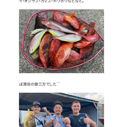
イ・オジサン・カマス・ホウボウ
などなど。
ぼ満悦の御三方でした＾＾