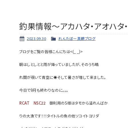
釣果情報～アカハタ・アオハタ・マハ
2023.09.30
れんたぼー真鶴ブログ
ブログをご覧の皆様こんにちは<(_ _)>
朝はしとしとと雨が降っていましたが、そのうち晴
れ間が覗いて青空に☀そして暑さが増して来ました。
今日で9月も終わりなのに。。。
RCAT NSC22
御利用のS様はタモから溢れんばか
りの
大漁です！！！タイトルの魚の
他ソコイトヨリダ