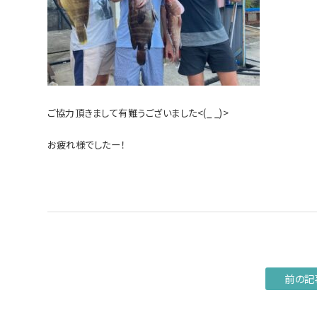
ご協力頂きまして有難うございました<(_ _)>
お疲れ様でしたー！
前の記