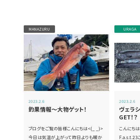
MANAZURU
URAGA
2023.2.6
2023.2.6
釣果情報～大物ゲット！
ヴェラシ
GET！？
ブログをご覧の皆様こんにちは<(_ _)>
こんにちは
今日は気温が上がって昨日よりも暖か
F.a.s.