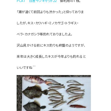
PCAT 日産サンキャット22
御利用のT様。
「潮が速くて前回よりも渋かった」
と仰っておりま
したが、
キス・カワハギ・ミノカサゴ・トラギス・
ベラ・カナガシラ等釣れておりましたよ。
沢山見かける前にキス釣りも終盤のよう
ですが、
来年は大きく成長したキスが今年よりも釣れると
いいですね＾＾