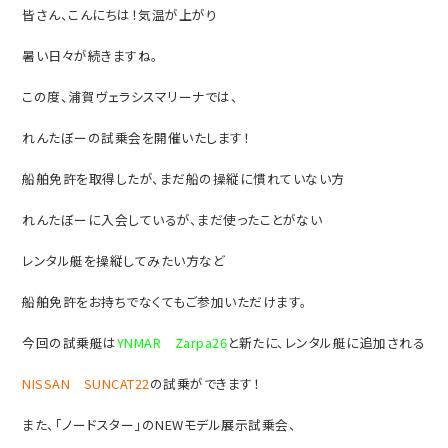
皆さん、こんにちは！気温が上がり
暑い日々が続きますね。
この度、浦賀ヴェラシスマリーナでは、
れんたぼーの試乗会を開催いたします！
船舶免許を取得したが、まだ船の操縦に慣れていない方
れんたぼーに入会しているが、まだ使ったことがない
レンタル艇を操縦してみたい方など
船舶免許をお持ちでなくてもご参加いただけます。
今回の試乗艇は
YNMAR
Zarpa26
と新たに、レンタル艇に追加される
NISSAN
SUNCAT22
の試乗ができます！
また、「ノードスター」の
NEW
モデル展示試乗会、