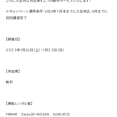
さらに入会月は月会費￥
2
，
750
無料サービスいたします！
※キャンペーン適用条件：
2023
年７月末までに入会申込、
8
月までに
初回講習完了
【開催日】
２０２３年
7
月
22
日（土）・
7
月２３日（日）
【参加費】
無料
【乗船レンタル艇】
YNMAR
Zarpa26
・
NISSAN
SUNCAT22