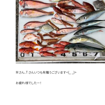
Mさん、Tさんいつも有難うございます
<(_ _)>
お疲れ様でしたー！