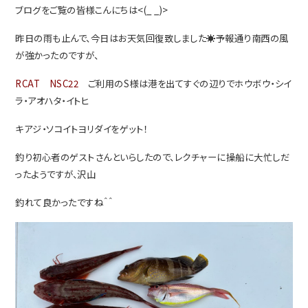
ブログをご覧の皆様こんにちは<(_ _)>
昨日の雨も止んで、今日はお天気回復致しました☀予報通り南西の風
が強かったのですが、
RCAT NSC22
ご利用のS様は港を出てすぐの辺りでホウボウ・シイ
ラ・アオハタ・イトヒ
キアジ・ソコイトヨリダイをゲット！
釣り初心者のゲストさんといらしたので、レクチャーに
操船に
大忙しだ
ったようですが、沢山
釣れて良かったですね＾＾