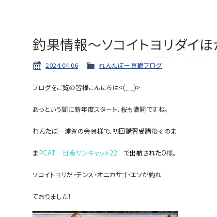
釣果情報～ソコイトヨリダイほ
2024.04.06
れんたぼー真鶴ブログ
ブログをご覧の皆様こんにちは<(_ _)>
あっという間に新年度スタート、桜も満開ですね。
れんたぼー浦賀の会員様で、初回講習受講後
そのま
ま
PCAT 日産サンキャット22
で出航され
た
O様。
ソコイトヨリだ・テンス・オニカサゴ・エソが釣れ
ておりました！