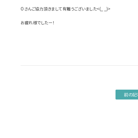
Oさんご協力頂きまして有難うございました<(_ _)>
お疲れ様でしたー！
前の記