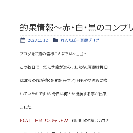
釣果情報～赤・白・黒のコンプ
2023.11.12
れんたぼー真鶴ブログ
ブログをご覧の皆様こんにちは<(_ _)>
この数日で一気に季節が進みましたね。真鶴は昨日
は北東
の風が強く出航出来ず、
今日もやや強めに吹
いていたのですが、今日は何とか出航する事が出来
ました。
PCAT 日産サンキャット22
御利用のY様はカゴカ