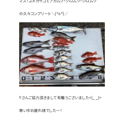
マス・ユメカサゴとアカムツ・クロムツ・シロムツ
の久
々コンプリート＼(^o^)／
Yさんご協力頂きまして有難うございました<(_ _)>
寒い中お疲れ様でしたー！